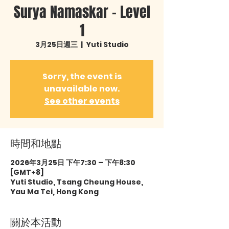
Surya Namaskar – Level
1
3月25日週三
  |  
Yuti Studio
Sorry, the event is
unavailable now.
See other events
時間和地點
2026年3月25日 下午7:30 – 下午8:30
[GMT+8]
Yuti Studio, Tsang Cheung House,
Yau Ma Tei, Hong Kong
關於本活動