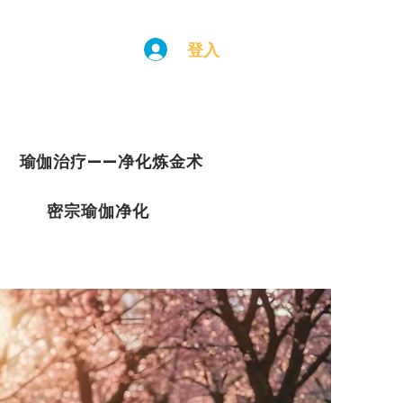
登入
瑜伽治疗——净化炼金术
密宗瑜伽净化