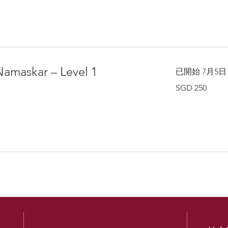
元
Namaskar – Level 1
已開始 7月5日
250
SGD 250
新
加
坡
元