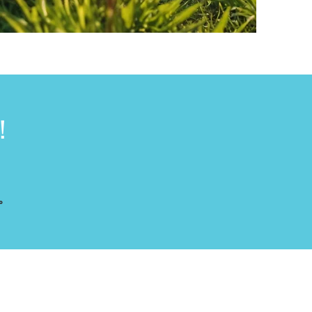
！
。
口。
。