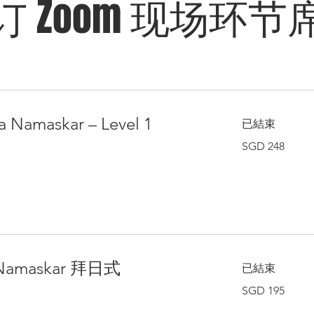
订 Zoom 现场环节
a Namaskar – Level 1
已結束
248
SGD 248
新
加
坡
元
 Namaskar 拜日式
已結束
195
SGD 195
新
加
坡