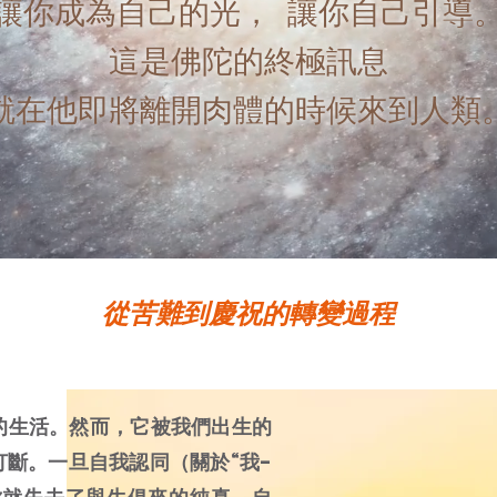
讓你成為自己的光，
讓你自己引導
這是佛陀的終極訊息
公司
就在他即將離開肉體的時候來到人類
從苦難到慶祝的轉變過程
的生活。然而，它被我們出生的
斷。一旦自我認同（關於“我-