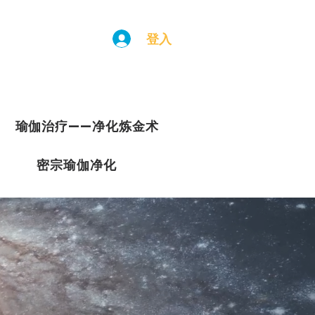
登入
瑜伽治疗——净化炼金术
密宗瑜伽净化